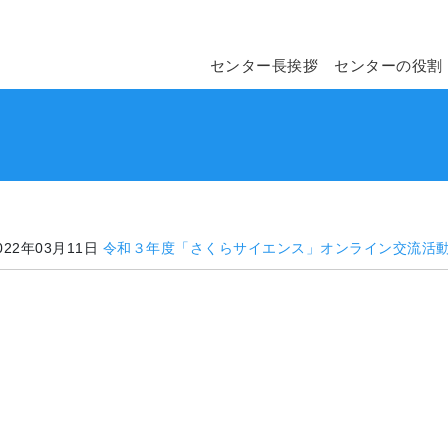
センター長
挨拶
センター
の役割
022年03月11日
令和３年度「さくらサイエンス」オンライン交流活